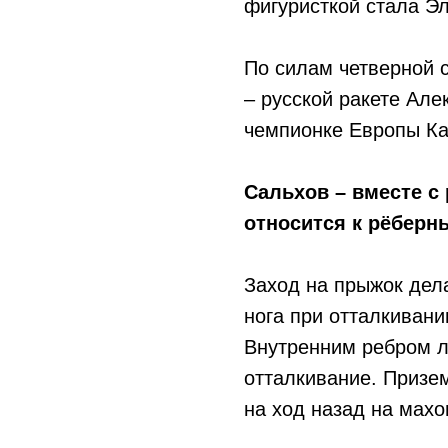
фигуристкой стала Э
По силам четверной 
– русской ракете Ал
чемпионке Европы К
Сальхов – вместе с 
относится к рёбер
Заход на прыжок дела
нога при отталкивани
Внутренним ребром л
отталкивание. Призе
на ход назад на махо