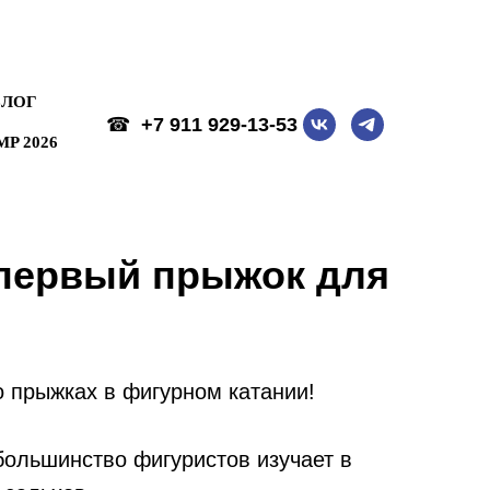
☎
+7 911 929-13-53
P 2026
БЛОГ
☎
+7 911 929-13-53
P 2026
 первый прыжок для
 прыжках в фигурном катании!
 большинство фигуристов изучает в