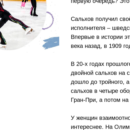
первую очередь? Это
Сальхов получил сво
исполнителя – шведс
Впервые в истории э
века назад, в 1909 го
В 20-х годах прошло
двойной сальхов на с
дошло до тройного, а
сальхов в четыре об
Гран-При, а потом на
У женщин взаимоотн
интереснее. На Олим