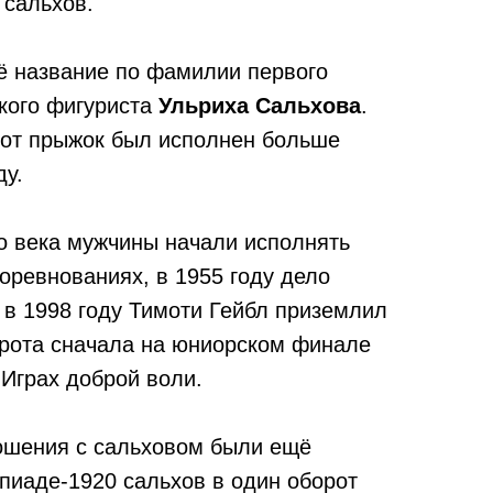
 сальхов.
ё название по фамилии первого
кого фигуриста
Ульриха Сальхова
.
тот прыжок был исполнен больше
ду.
го века мужчины начали исполнять
оревнованиях, в 1955 году дело
 в 1998 году Тимоти Гейбл приземлил
орота сначала на юниорском финале
 Играх доброй воли.
ошения с сальховом были ещё
пиаде-1920 сальхов в один оборот