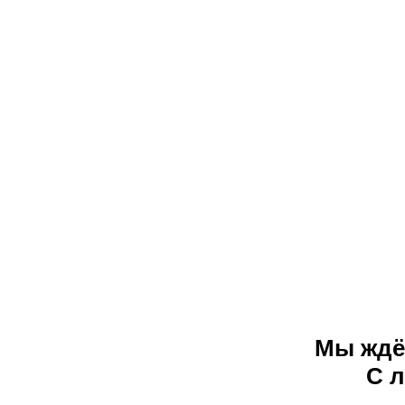
Мы ждё
С 