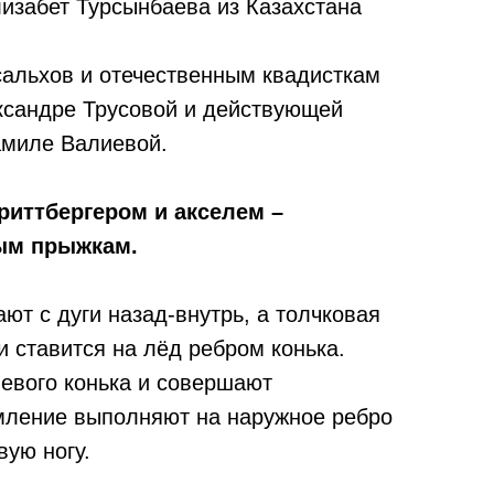
лизабет Турсынбаева из Казахстана
сальхов и отечественным квадисткам
ександре Трусовой и действующей
амиле Валиевой.
риттбергером и акселем –
ным прыжкам.
ют с дуги назад-внутрь, а толчковая
и ставится на лёд ребром конька.
евого конька и совершают
мление выполняют на наружное ребро
вую ногу.