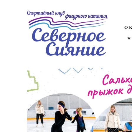
⭐
О 
⭐