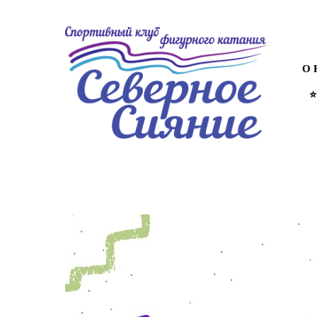
⭐
О 
⭐