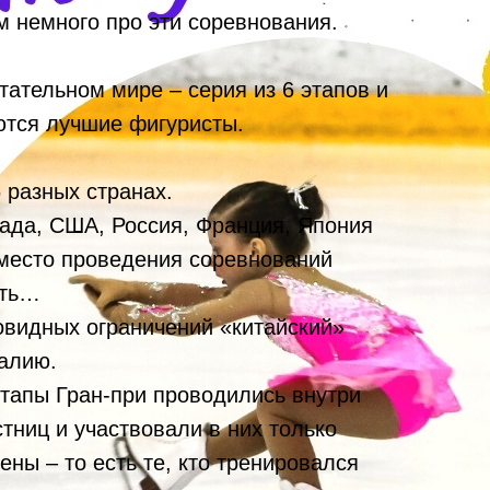
м немного про эти соревнования.
тательном мире – серия из 6 этапов и
ются лучшие фигуристы.
 разных странах.
нада, США, Россия, Франция, Япония
 место проведения соревнований
ять…
ковидных ограничений «китайский»
талию.
этапы Гран-при проводились внутри
тниц и участвовали в них только
ны – то есть те, кто тренировался