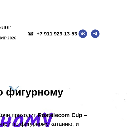
☎
+7 911 929-13-53
MP 2026
БЛОГ
☎
+7 911 929-13-53
MP 2026
о фигурному
 Сочи проходит
Rostelecom Cup
–
-при по фигурному катанию, и