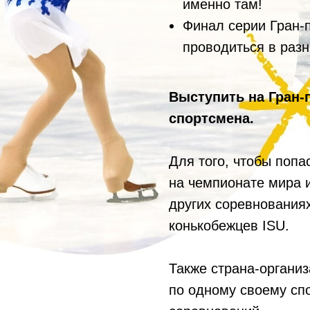
именно там!
Финал серии Гран-п
проводиться в разн
Выступить на Гран-
спортсмена.
Для того, чтобы попа
на чемпионате мира 
других соревнования
конькобежцев ISU.
Также страна-органи
по одному своему сп