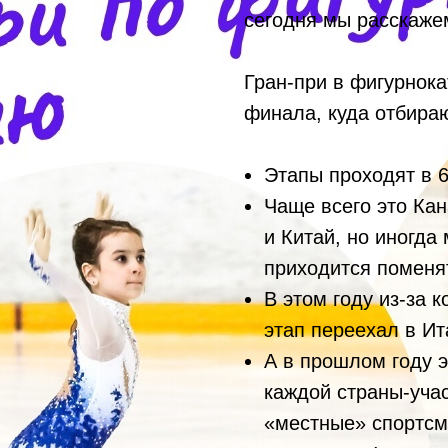
сегодня мы расскаже
Гран-при в фигурнока
финала, куда отбира
Этапы проходят в 6
Чаще всего это Ка
и Китай, но иногда
приходится помен
В этом году из-за 
этап переехал в И
А в прошлом году 
каждой страны-учас
«местные» спортсме