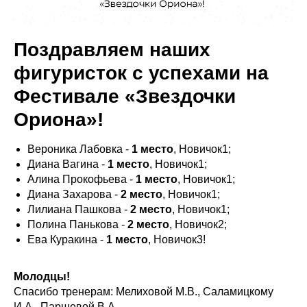
Поздравляем наших
фигуристок с успехами на
Фестивале «Звездочки
Ориона»!
Вероника Лабовка -
1 место
, Новичок1;
Диана Вагина -
1 место
, Новичок1;
Алина Прокофьева -
1 место
, Новичок1;
Диана Захарова -
2 место
, Новичок1;
Лилиана Пашкова -
2 место
, Новичок1;
Полина Панькова -
2 место
, Новичок2;
Ева Куракина -
1 место
, Новичок3!
Молодцы!
Спасибо тренерам: Мелиховой М.В., Саламицкому
И.А., Паршевой В.А.